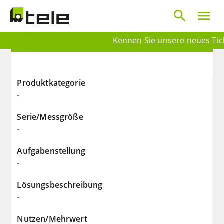
search
menu
Kennen Sie unsere neues Ticke
Produktkategorie
-
Serie/Messgröße
-
Aufgabenstellung
-
Lösungsbeschreibung
-
Nutzen/Mehrwert