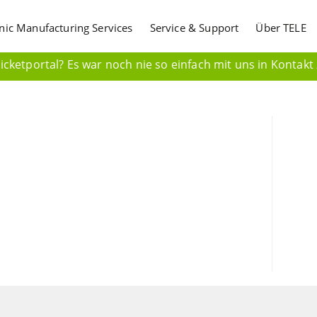
onic Manufacturing Services
Service & Support
Über TELE
cketportal? Es war noch nie so einfach mit uns in Kontakt 