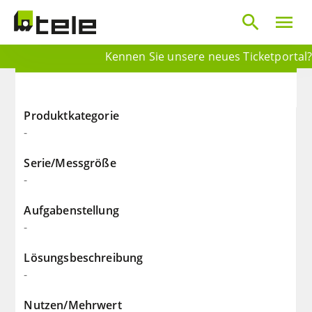
search
menu
Kennen Sie unsere neues Ticketportal? 
Produktkategorie
-
Serie/Messgröße
-
Aufgabenstellung
-
Lösungsbeschreibung
-
Nutzen/Mehrwert