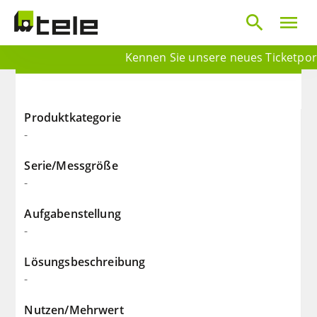
search
menu
Kennen Sie unsere neues Ticketporta
Produktkategorie
-
Serie/Messgröße
-
Aufgabenstellung
-
Lösungsbeschreibung
-
Nutzen/Mehrwert