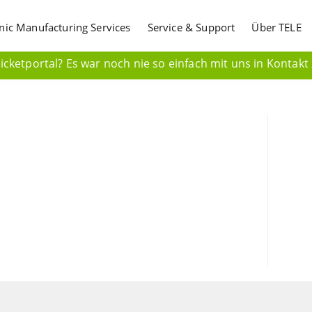
onic Manufacturing Services
Service & Support
Über TELE
cketportal? Es war noch nie so einfach mit uns in Kontakt 