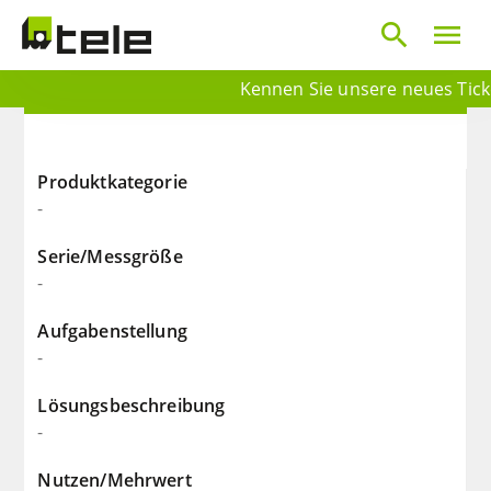
search
menu
Kennen Sie unsere neues Ticket
Produktkategorie
-
Serie/Messgröße
-
Aufgabenstellung
-
Lösungsbeschreibung
-
Nutzen/Mehrwert