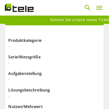
search
menu
Kennen Sie unsere neues Ticketp
Produktkategorie
-
Serie/Messgröße
-
Aufgabenstellung
-
Lösungsbeschreibung
-
Nutzen/Mehrwert