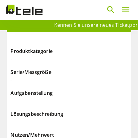
search
menu
Kennen Sie unsere neues Ticketporta
Produktkategorie
-
Serie/Messgröße
-
Aufgabenstellung
-
Lösungsbeschreibung
-
Nutzen/Mehrwert