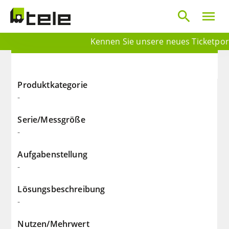
search
menu
Kennen Sie unsere neues Ticketporta
Produktkategorie
-
Serie/Messgröße
-
Aufgabenstellung
-
Lösungsbeschreibung
-
Nutzen/Mehrwert