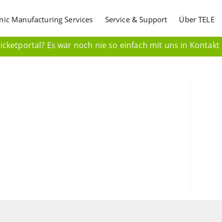
onic Manufacturing Services
Service & Support
Über TELE
cketportal? Es war noch nie so einfach mit uns in Kontakt 