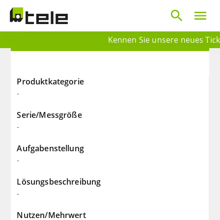
search
menu
Kennen Sie unsere neues Ticket
Produktkategorie
-
Serie/Messgröße
-
Aufgabenstellung
-
Lösungsbeschreibung
-
Nutzen/Mehrwert