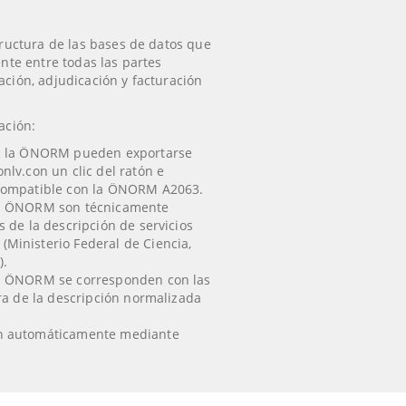
uctura de las bases de datos que
te entre todas las partes
tación, adjudicación y facturación
tación:
on la ÖNORM pueden exportarse
nlv.con un clic del ratón e
 compatible con la ÖNORM A2063.
on ÖNORM son técnicamente
 de la descripción de servicios
Ministerio Federal de Ciencia,
).
on ÖNORM se corresponden con las
ura de la descripción normalizada
n automáticamente mediante