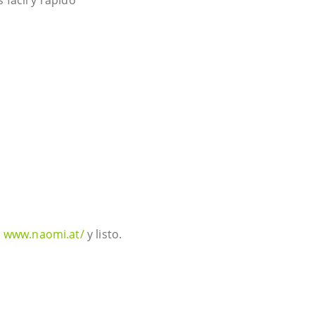
fácil y rápido
L
www.naomi.at/
y listo.