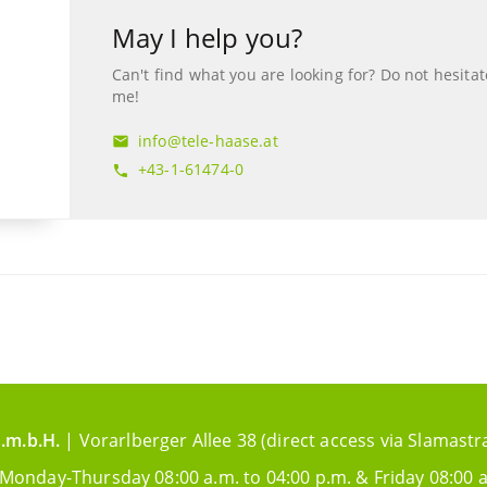
May I help you?
Can't find what you are looking for? Do not hesitat
me!
info@tele-haase.at
mail
+43-1-61474-0
phone
.m.b.H.
| Vorarlberger Allee 38 (direct access via Slamastr
 Monday-Thursday 08:00 a.m. to 04:00 p.m. & Friday 08:00 a