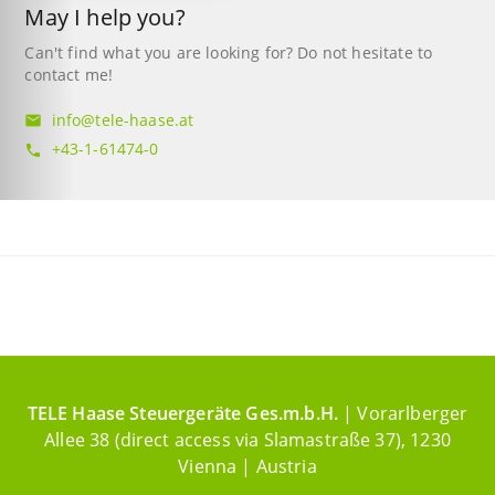
May I help you?
Can't find what you are looking for? Do not hesitate to
contact me!
info@tele-haase.at
mail
+43-1-61474-0
phone
TELE Haase Steuergeräte Ges.m.b.H.
| Vorarlberger
Allee 38 (direct access via Slamastraße 37), 1230
Vienna | Austria