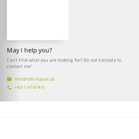
May I help you?
Can't find what you are looking for? Do not hesitate to
contact me!
info@tele-haase.at
mail
+43-1-61474-0
phone