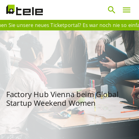
search
menu
Sie unsere neues Ticketportal? Es war noch nie so einfach 
Factory Hub Vienna beim Global
Startup Weekend Women