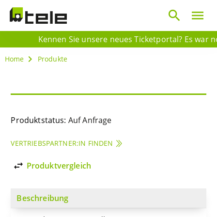
search
menu
Kennen Sie unsere neues Ticketportal? Es war noc
Home
Produkte
Produktstatus:
Auf Anfrage
VERTRIEBSPARTNER:IN FINDEN
import_export
Produktvergleich
Beschreibung