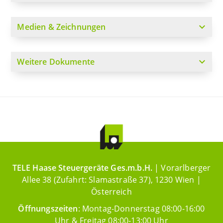
expand_more
Medien & Zeichnungen
expand_more
Weitere Dokumente
TELE Haase Steuergeräte Ges.m.b.H.
| Vorarlberger
Allee 38 (Zufahrt: Slamastraße 37), 1230 Wien |
Österreich
Öffnungszeiten
: Montag-Donnerstag 08:00-16:00
Uhr & Freitag 08:00-13:00 Uhr