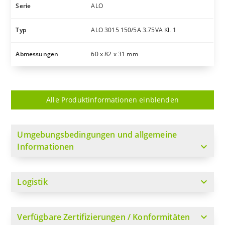
Serie
ALO
Typ
ALO 3015 150/5A 3.75VA Kl. 1
Abmessungen
60 x 82 x 31 mm
Alle Produktinformationen einblenden
Umgebungsbedingungen und allgemeine
expand_more
Informationen
expand_more
Logistik
expand_more
Verfügbare Zertifizierungen / Konformitäten