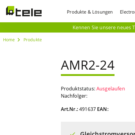
Produkte & Lösungen
Electr
Kennen Sie unsere neues Ti
Home
Produkte
AMR2-24
Produktstatus:
Ausgelaufen
Nachfolger:
Art.Nr.:
491637
EAN:
Gleichstromverso