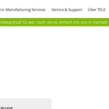
onic Manufacturing Services
Service & Support
Über TELE
cketportal? Es war noch nie so einfach mit uns in Kontakt 
rgung