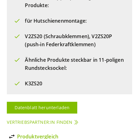
Produkte:
für Hutschienenmontage:
V2ZS20 (Schraubklemmen), V2ZS20P
(push-in Federkraftklemmen)
Ähnliche Produkte steckbar in 11-poligen
Rundstecksockel:
K3ZS20
Datenblatt herunterladen
VERTRIEBSPARTNER:IN FINDEN
import_export
Produktvergleich