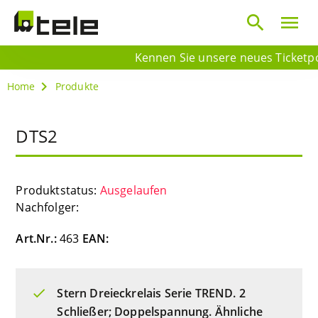
search
menu
Kennen Sie unsere neues Ticketport
Home
Produkte
DTS2
Produktstatus:
Ausgelaufen
Nachfolger:
Art.Nr.:
463
EAN:
Stern Dreieckrelais Serie TREND. 2
Schließer; Doppelspannung. Ähnliche