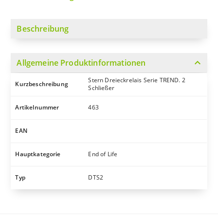
Beschreibung
expand_more
Allgemeine Produktinformationen
Stern Dreieckrelais Serie TREND. 2
Kurzbeschreibung
Schließer
Artikelnummer
463
EAN
Hauptkategorie
End of Life
Typ
DTS2