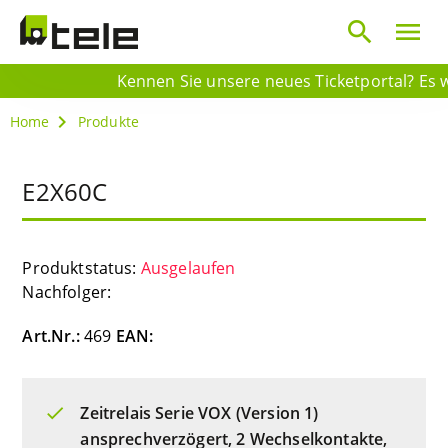
search
menu
Kennen Sie unsere neues Ticketportal? Es wa
Home
Produkte
E2X60C
Produktstatus:
Ausgelaufen
Nachfolger:
Art.Nr.:
469
EAN:
Zeitrelais Serie VOX (Version 1)
ansprechverzögert, 2 Wechselkontakte,