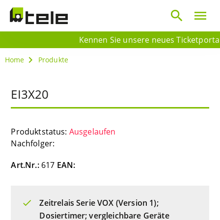
search
menu
Kennen Sie unsere neues Ticketportal? 
Home
Produkte
EI3X20
Produktstatus:
Ausgelaufen
Nachfolger:
Art.Nr.:
617
EAN:
Zeitrelais Serie VOX (Version 1);
Dosiertimer; vergleichbare Geräte