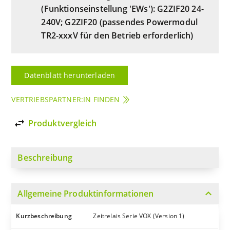
(Funktionseinstellung 'EWs'): G2ZIF20 24-
240V; G2ZIF20 (passendes Powermodul
TR2-xxxV für den Betrieb erforderlich)
Datenblatt herunterladen
VERTRIEBSPARTNER:IN FINDEN
import_export
Produktvergleich
Beschreibung
expand_more
Allgemeine Produktinformationen
Kurzbeschreibung
Zeitrelais Serie VOX (Version 1)