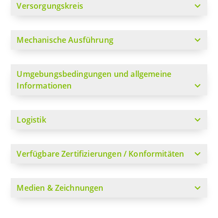
expand_more
Versorgungskreis
expand_more
Mechanische Ausführung
Umgebungsbedingungen und allgemeine
expand_more
Informationen
expand_more
Logistik
expand_more
Verfügbare Zertifizierungen / Konformitäten
expand_more
Medien & Zeichnungen