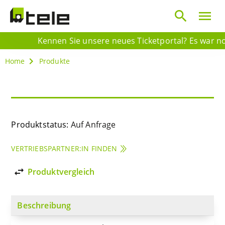
search
menu
Kennen Sie unsere neues Ticketportal? Es war noch
Home
Produkte
Produktstatus:
Auf Anfrage
VERTRIEBSPARTNER:IN FINDEN
import_export
Produktvergleich
Beschreibung