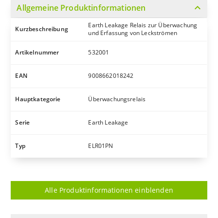
expand_more
Allgemeine Produktinformationen
Earth Leakage Relais zur Überwachung
Kurzbeschreibung
und Erfassung von Leckströmen
Artikelnummer
532001
EAN
9008662018242
Hauptkategorie
Überwachungsrelais
Serie
Earth Leakage
Typ
ELR01PN
Alle Produktinformationen einblenden