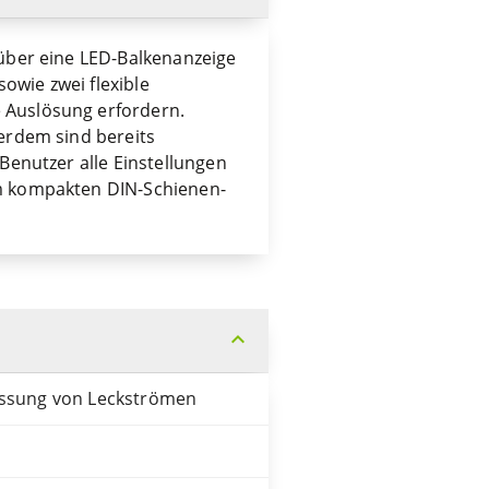
 über eine LED-Balkenanzeige
sowie zwei flexible
 Auslösung erfordern.
ßerdem sind bereits
Benutzer alle Einstellungen
em kompakten DIN-Schienen-
expand_more
assung von Leckströmen