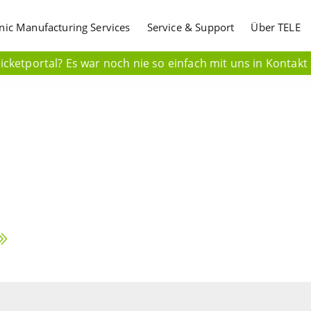
onic Manufacturing Services
Service & Support
Über TELE
cketportal? Es war noch nie so einfach mit uns in Kontakt 