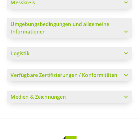
expand_more
Messkreis
Umgebungsbedingungen und allgemeine
expand_more
Informationen
expand_more
Logistik
expand_more
Verfügbare Zertifizierungen / Konformitäten
expand_more
Medien & Zeichnungen