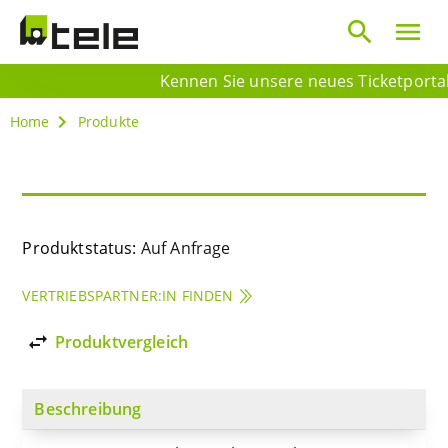
search
menu
Kennen Sie unsere neues Ticketportal? 
Home
Produkte
Produktstatus:
Auf Anfrage
VERTRIEBSPARTNER:IN FINDEN
import_export
Produktvergleich
Beschreibung