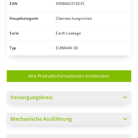
EAN
9008662018235
Hauptkategorie
Überwachungsrelais
Serie
Earth Leakage
Typ
ELRM44V-30
Alle Produktinformationen einblenden
expand_more
Versorgungskreis
expand_more
Mechanische Ausführung