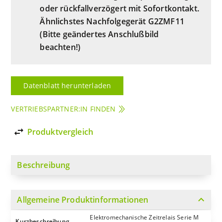
oder rückfallverzögert mit Sofortkontakt.
Ähnlichstes Nachfolgegerät G2ZMF11
(Bitte geändertes Anschlußbild
beachten!)
Datenblatt herunterladen
VERTRIEBSPARTNER:IN FINDEN
import_export
Produktvergleich
Beschreibung
expand_more
Allgemeine Produktinformationen
Elektromechanische Zeitrelais Serie M
Kurzbeschreibung