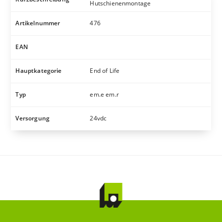
Hutschienenmontage
Artikelnummer
476
EAN
Hauptkategorie
End of Life
Typ
em.e em.r
Versorgung
24vdc