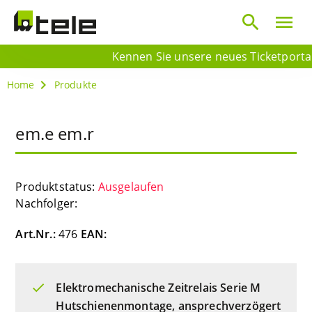
search
menu
Kennen Sie unsere neues Ticketportal? 
Home
Produkte
em.e em.r
Produktstatus:
Ausgelaufen
Nachfolger:
Art.Nr.:
476
EAN:
Elektromechanische Zeitrelais Serie M
Hutschienenmontage, ansprechverzögert