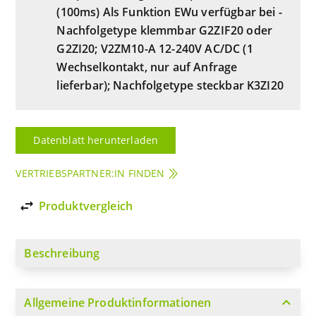
(100ms) Als Funktion EWu verfügbar bei -
Nachfolgetype klemmbar G2ZIF20 oder
G2ZI20; V2ZM10-A 12-240V AC/DC (1
Wechselkontakt, nur auf Anfrage
lieferbar); Nachfolgetype steckbar K3ZI20
Datenblatt herunterladen
VERTRIEBSPARTNER:IN FINDEN
import_export
Produktvergleich
Beschreibung
expand_more
Allgemeine Produktinformationen