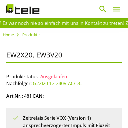
search
menu
s war noch nie so einfach mit uns in Kontakt zu treten! Z
Home
Produkte
EW2X20, EW3V20
Produktstatus:
Ausgelaufen
Nachfolger:
G2ZI20 12-240V AC/DC
Art.Nr.:
481
EAN:
Zeitrelais Serie VOX (Version 1)
ansprechverzögerter Impuls mit Fixzeit