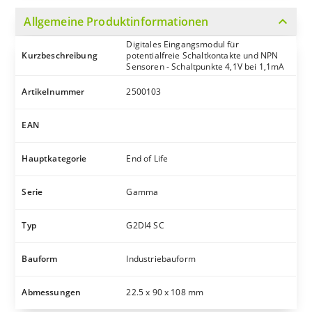
expand_more
Allgemeine Produktinformationen
Digitales Eingangsmodul für
Kurzbeschreibung
potentialfreie Schaltkontakte und NPN
Sensoren - Schaltpunkte 4,1V bei 1,1mA
Artikelnummer
2500103
EAN
Hauptkategorie
End of Life
Serie
Gamma
Typ
G2DI4 SC
Bauform
Industriebauform
Abmessungen
22.5 x 90 x 108 mm