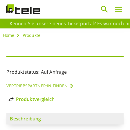
search
menu
Kennen Sie unsere neues Ticketportal? Es war noch nie 
Home
Produkte
Produktstatus:
Auf Anfrage
VERTRIEBSPARTNER:IN FINDEN
import_export
Produktvergleich
Beschreibung