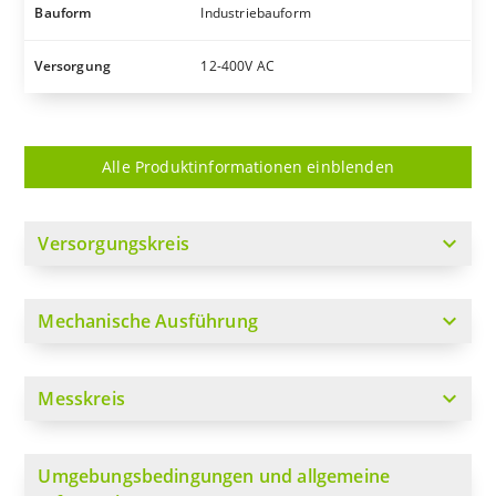
Bauform
Industriebauform
Versorgung
12-400V AC
Alle Produktinformationen einblenden
expand_more
Versorgungskreis
expand_more
Mechanische Ausführung
expand_more
Messkreis
Umgebungsbedingungen und allgemeine