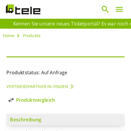
search
menu
Kennen Sie unsere neues Ticketportal? Es war noch nie
Home
Produkte
Produktstatus:
Auf Anfrage
VERTRIEBSPARTNER:IN FINDEN
import_export
Produktvergleich
Beschreibung