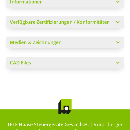
expand_more
Informationen
expand_more
Verfügbare Zertifizierungen / Konformitäten
expand_more
Medien & Zeichnungen
expand_more
CAD Files
TELE Haase Steuergeräte Ges.m.b.H.
| Vorarlberger