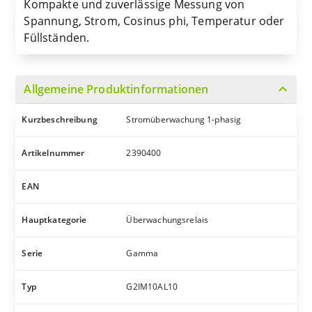
Kompakte und zuverlässige Messung von
Spannung, Strom, Cosinus phi, Temperatur oder
Füllständen.
expand_more
Allgemeine Produktinformationen
Kurzbeschreibung
Stromüberwachung 1-phasig
Artikelnummer
2390400
EAN
Hauptkategorie
Überwachungsrelais
Serie
Gamma
Typ
G2IM10AL10