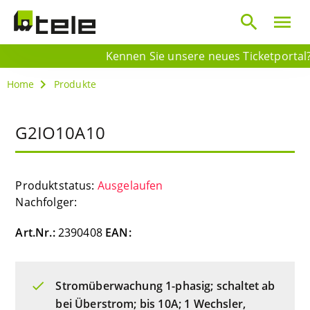
search
menu
Kennen Sie unsere neues Ticketportal? E
Home
Produkte
G2IO10A10
Produktstatus:
Ausgelaufen
Nachfolger:
Art.Nr.:
2390408
EAN:
Stromüberwachung 1-phasig; schaltet ab
bei Überstrom; bis 10A; 1 Wechsler,