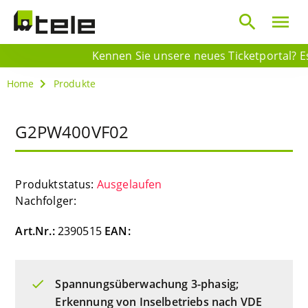
search
menu
Kennen Sie unsere neues Ticketportal? Es 
Home
Produkte
G2PW400VF02
Produktstatus:
Ausgelaufen
Nachfolger:
Art.Nr.:
2390515
EAN:
Spannungsüberwachung 3-phasig;
Erkennung von Inselbetriebs nach VDE