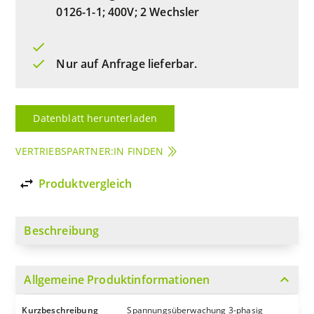
0126-1-1; 400V; 2 Wechsler
Nur auf Anfrage lieferbar.
Datenblatt herunterladen
VERTRIEBSPARTNER:IN FINDEN
import_export
Produktvergleich
Beschreibung
expand_more
Allgemeine Produktinformationen
Kurzbeschreibung
Spannungsüberwachung 3-phasig