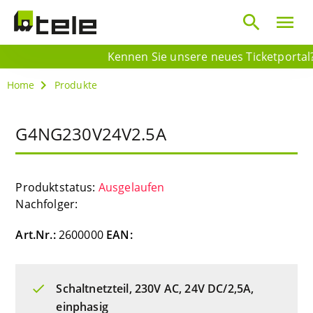
search
menu
Kennen Sie unsere neues Ticketportal? 
Home
Produkte
G4NG230V24V2.5A
Produktstatus:
Ausgelaufen
Nachfolger:
Art.Nr.:
2600000
EAN:
Schaltnetzteil, 230V AC, 24V DC/2,5A,
einphasig