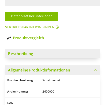
Datenblatt herunterladen
VERTRIEBSPARTNER:IN FINDEN
import_export
Produktvergleich
Beschreibung
expand_more
Allgemeine Produktinformationen
Kurzbeschreibung
Schaltnetzteil
Artikelnummer
2600000
EAN