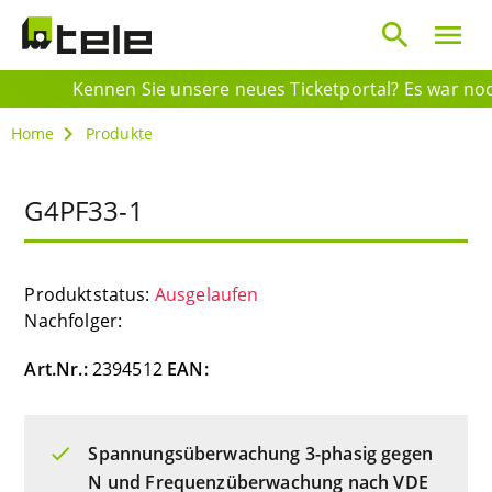
search
menu
Kennen Sie unsere neues Ticketportal? Es war noch 
Home
Produkte
G4PF33-1
Produktstatus:
Ausgelaufen
Nachfolger:
Art.Nr.:
2394512
EAN:
Spannungsüberwachung 3-phasig gegen
N und Frequenzüberwachung nach VDE