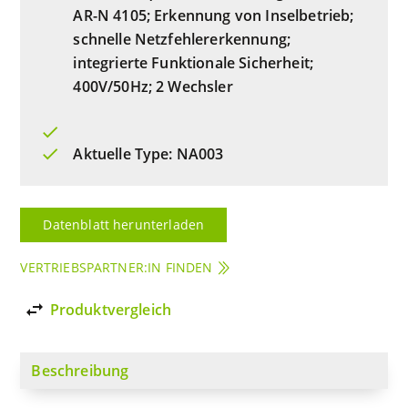
AR-N 4105; Erkennung von Inselbetrieb;
schnelle Netzfehlererkennung;
integrierte Funktionale Sicherheit;
400V/50Hz; 2 Wechsler
Aktuelle Type: NA003
Datenblatt herunterladen
VERTRIEBSPARTNER:IN FINDEN
import_export
Produktvergleich
Beschreibung