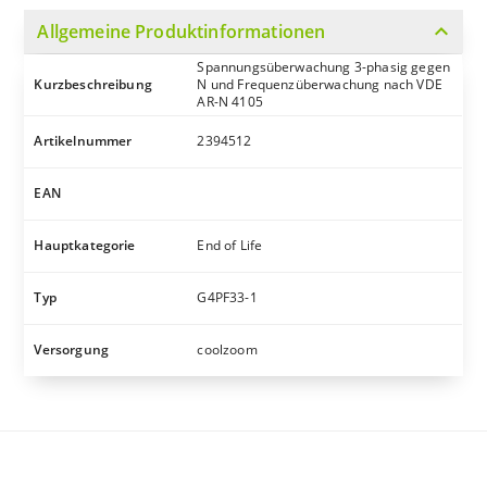
expand_more
Allgemeine Produktinformationen
Spannungsüberwachung 3-phasig gegen
Kurzbeschreibung
N und Frequenzüberwachung nach VDE
AR-N 4105
Artikelnummer
2394512
EAN
Hauptkategorie
End of Life
Typ
G4PF33-1
Versorgung
coolzoom