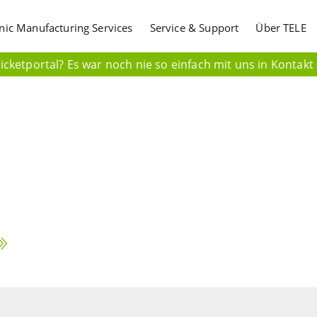
onic Manufacturing Services
Service & Support
Über TELE
cketportal? Es war noch nie so einfach mit uns in Kontakt 