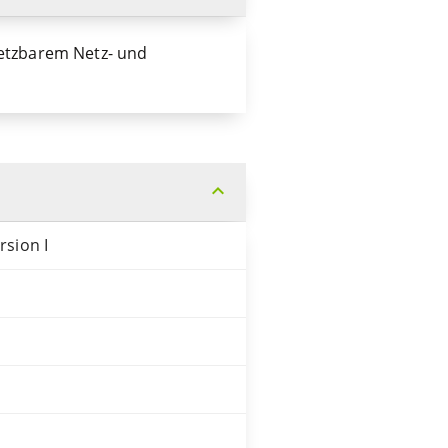
setzbarem Netz- und
expand_more
rsion I