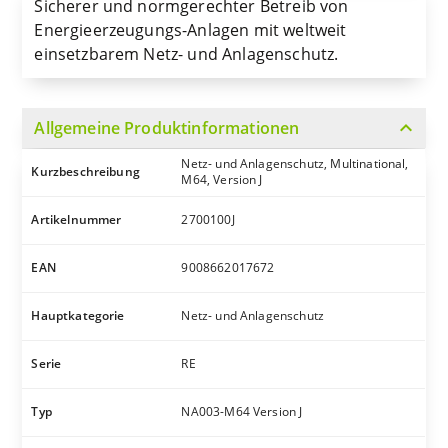
Sicherer und normgerechter Betreib von
Energieerzeugungs-Anlagen mit weltweit
einsetzbarem Netz- und Anlagenschutz.
expand_more
Allgemeine Produktinformationen
Netz- und Anlagenschutz, Multinational,
Kurzbeschreibung
M64, Version J
Artikelnummer
2700100J
EAN
9008662017672
Hauptkategorie
Netz- und Anlagenschutz
Serie
RE
Typ
NA003-M64 Version J