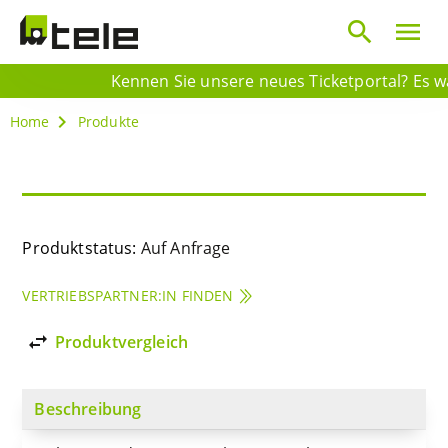
search
menu
Kennen Sie unsere neues Ticketportal? Es war
Home
Produkte
Produktstatus:
Auf Anfrage
VERTRIEBSPARTNER:IN FINDEN
import_export
Produktvergleich
Beschreibung