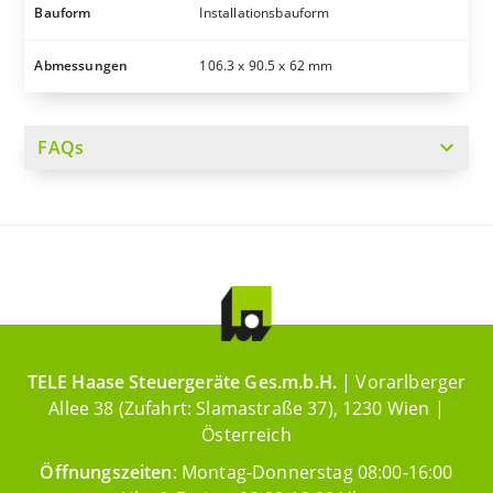
Bauform
Installationsbauform
Abmessungen
106.3 x 90.5 x 62 mm
expand_more
FAQs
TELE Haase Steuergeräte Ges.m.b.H.
| Vorarlberger
Allee 38 (Zufahrt: Slamastraße 37), 1230 Wien |
Österreich
Öffnungszeiten
: Montag-Donnerstag 08:00-16:00