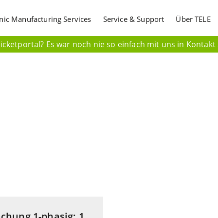
onic Manufacturing Services
Service & Support
Über TELE
cketportal? Es war noch nie so einfach mit uns in Kontakt 
hung 1-phasig; 1