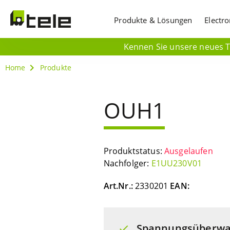
Produkte & Lösungen
Electr
Kennen Sie unsere neues Ti
Home
Produkte
OUH1
Produktstatus:
Ausgelaufen
Nachfolger:
E1UU230V01
Art.Nr.:
2330201
EAN:
Spannungsüberwac