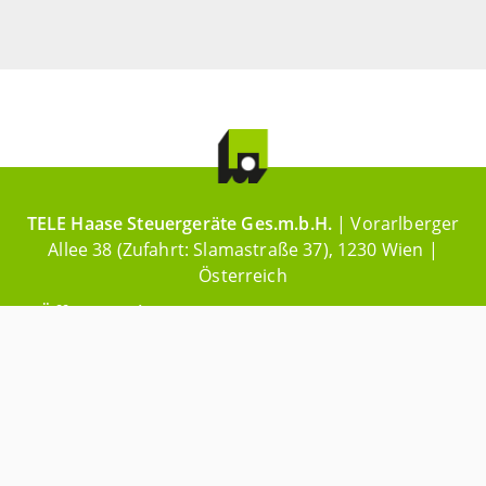
TELE Haase Steuergeräte Ges.m.b.H.
| Vorarlberger
Allee 38 (Zufahrt: Slamastraße 37), 1230 Wien |
Österreich
Öffnungszeiten
: Montag-Donnerstag 08:00-16:00
Uhr & Freitag 08:00-13:00 Uhr
Kontaktinformationen