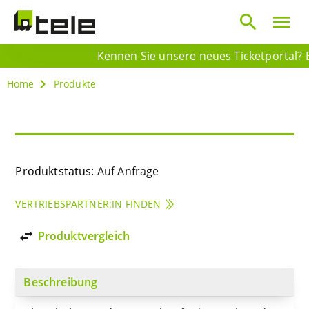
search
menu
Kennen Sie unsere neues Ticketportal? Es
Home
Produkte
Produktstatus:
Auf Anfrage
VERTRIEBSPARTNER:IN FINDEN
import_export
Produktvergleich
Beschreibung