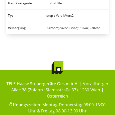
Hauptkategorie
End of Life
Typ
step-t Vers1/Vers2
Versorgung
24zoom;24vdc;24vac;110vac;230vac
TELE Haase Steuergeräte Ges.m.b.H.
| Vorarlberger
Allee 38 (Zufahrt: Slamastraße 37), 1230 Wien |
Österreich
Öffnungszeiten
: Montag-Donnerstag 08:00-16:00
Uhr & Freitag 08:00-13:00 Uhr