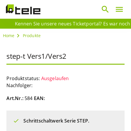
search
menu
Kennen Sie unsere neues Ticketportal? Es war noch ni
Home
Produkte
step-t Vers1/Vers2
Produktstatus:
Ausgelaufen
Nachfolger:
Art.Nr.:
584
EAN:
Schrittschaltwerk Serie STEP.