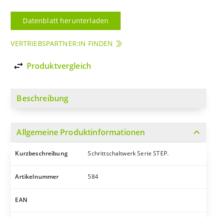
Datenblatt herunterladen
VERTRIEBSPARTNER:IN FINDEN
import_export
Produktvergleich
Beschreibung
expand_more
Allgemeine Produktinformationen
Kurzbeschreibung
Schrittschaltwerk Serie STEP.
Artikelnummer
584
EAN