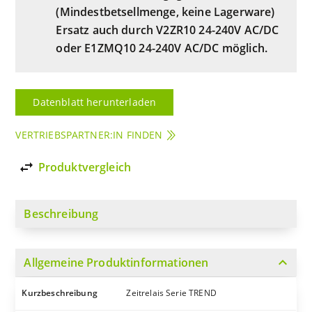
(Mindestbetsellmenge, keine Lagerware)
Ersatz auch durch V2ZR10 24-240V AC/DC
oder E1ZMQ10 24-240V AC/DC möglich.
Datenblatt herunterladen
VERTRIEBSPARTNER:IN FINDEN
import_export
Produktvergleich
Beschreibung
expand_more
Allgemeine Produktinformationen
Kurzbeschreibung
Zeitrelais Serie TREND