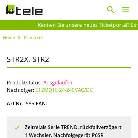
search
menu
Kennen Sie unsere neues Ticketportal? Es wa
Home
Produkte
STR2X, STR2
Produktstatus:
Ausgelaufen
Nachfolger:
E1ZMQ10 24-240VAC/DC
Art.Nr.:
585
EAN:
Zeitrelais Serie TREND, rückfallverzögert
1 Wechsler. Nachfolgegerät P6SR