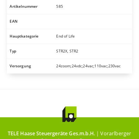
Artikelnummer
585
EAN
Hauptkategorie
End of Life
Typ
STR2X, STR2
Versorgung
24zoom;24vdc;24vac;110vac;230vac
TELE Haase Steuergeräte Ges.m.b.H.
| Vorarlberger