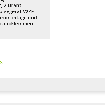
, 2-Draht
olgegerät V2ZET
enenmontage und
chraubklemmen