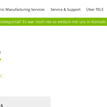
onic Manufacturing Services
Service & Support
Über TELE
cketportal? Es war noch nie so einfach mit uns in Kontakt 
p
DC
5,