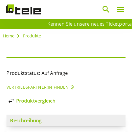
search
menu
Kennen Sie unsere neues Ticketportal? 
Home
Produkte
Produktstatus:
Auf Anfrage
VERTRIEBSPARTNER:IN FINDEN
import_export
Produktvergleich
Beschreibung