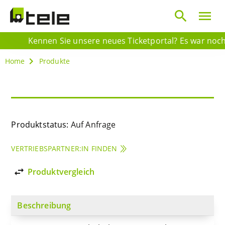
search
menu
Kennen Sie unsere neues Ticketportal? Es war noch n
Home
Produkte
Produktstatus:
Auf Anfrage
VERTRIEBSPARTNER:IN FINDEN
import_export
Produktvergleich
Beschreibung