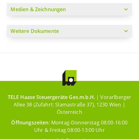
expand_more
Medien & Zeichnungen
expand_more
Weitere Dokumente
TELE Haase Steuergeräte Ges.m.b.H.
| Vorarlberger
Allee 38 (Zufahrt: Slamastraße 37), 1230 Wien |
Österreich
Öffnungszeiten
: Montag-Donnerstag 08:00-16:00
Uhr & Freitag 08:00-13:00 Uhr