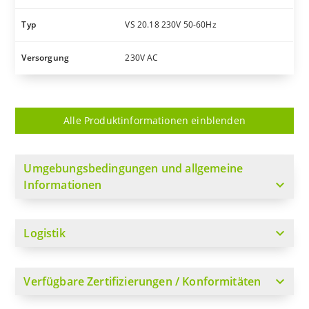
Typ
VS 20.18 230V 50-60Hz
Versorgung
230V AC
Alle Produktinformationen einblenden
Umgebungsbedingungen und allgemeine
expand_more
Informationen
expand_more
Logistik
expand_more
Verfügbare Zertifizierungen / Konformitäten