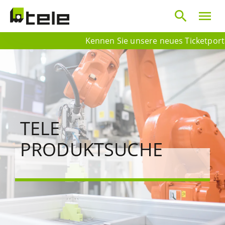
search
menu
Kennen Sie unsere neues Ticketportal? 
TELE
PRODUKTSUCHE